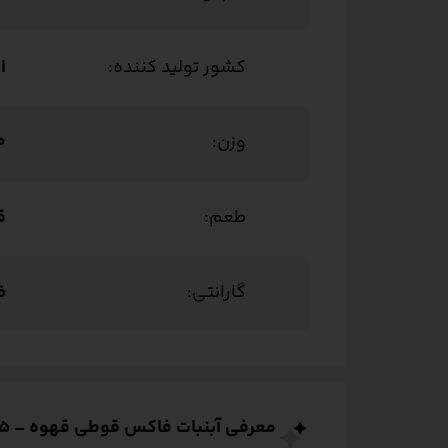
کشور تولید کننده:
ا
وزن:
80
طعم:
ق
گارانتی:
ض
معرفی آبنبات فاکس قوطی قهوه – 135 گرمی | Fox’s Coffee